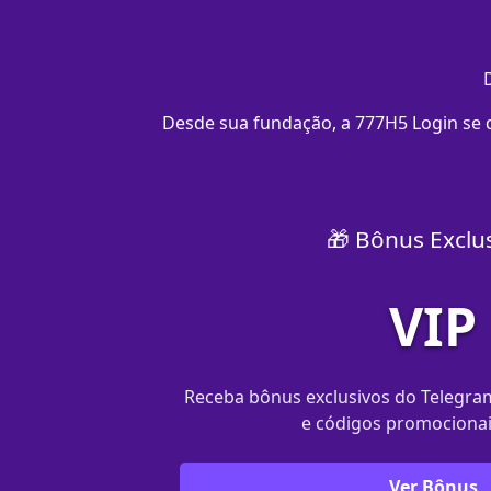
Desde sua fundação, a 777H5 Login se d
🎁 Bônus Exclu
VIP
Receba bônus exclusivos do Telegra
e códigos promocionai
Ver Bônus