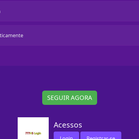
a
aticamente
SEGUIR AGORA
Acessos
Login
Registrar-se