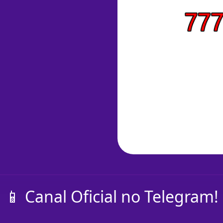
📱 Canal Oficial no Telegram!