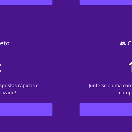
reto
👥 
t
espostas rápidas e
Junte-se a uma com
lizado!
compa
e