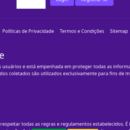
Políticas de Privacidade
Termos e Condições
Sitemap
de
us usuários e está empenhada em proteger todas as inform
os coletados são utilizados exclusivamente para fins de m
speitar todas as regras e regulamentos estabelecidos. É 