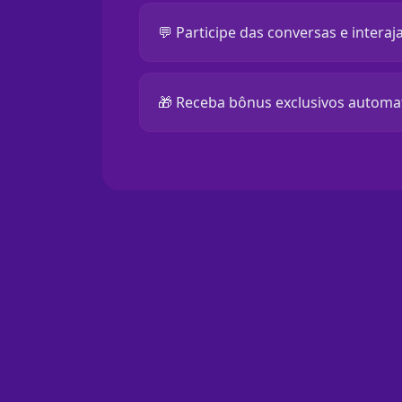
💬 Participe das conversas e interaj
🎁 Receba bônus exclusivos autom