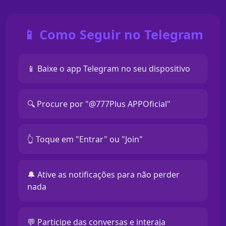
📱 Como Seguir no Telegram
📱 Baixe o app Telegram no seu dispositivo
🔍 Procure por "@777Plus APPOficial"
👆 Toque em "Entrar" ou "Join"
🔔 Ative as notificações para não perder
nada
💬 Participe das conversas e interaja