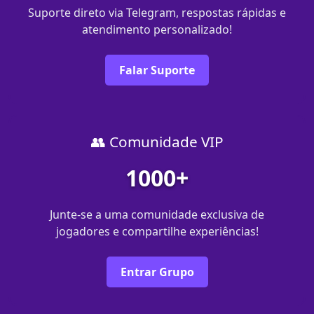
Suporte direto via Telegram, respostas rápidas e
atendimento personalizado!
Falar Suporte
👥 Comunidade VIP
1000+
Junte-se a uma comunidade exclusiva de
jogadores e compartilhe experiências!
Entrar Grupo