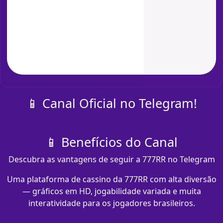
📱 Canal Oficial no Telegram!
📱 Benefícios do Canal
Descubra as vantagens de seguir a 777RR no Telegram
Uma plataforma de cassino da 777RR com alta diversão
— gráficos em HD, jogabilidade variada e muita
interatividade para os jogadores brasileiros.