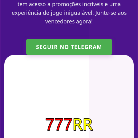
tem acesso a promoções incríveis e uma
experiência de jogo inigualável. Junte-se aos
vencedores agora!
SEGUIR NO TELEGRAM