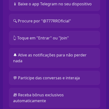
📱 Baixe o app Telegram no seu dispositivo
🔍 Procure por "@777RROficial"
👆 Toque em "Entrar" ou "Join"
🔔 Ative as notificações para não perder
nada
💬 Participe das conversas e interaja
🎁 Receba bônus exclusivos
automaticamente