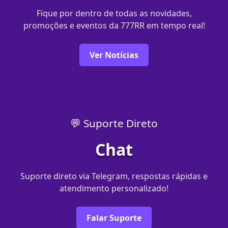
Fique por dentro de todas as novidades,
promoções e eventos da 777RR em tempo real!
Ver Notícias
💬 Suporte Direto
Chat
Suporte direto via Telegram, respostas rápidas e
atendimento personalizado!
Falar Suporte