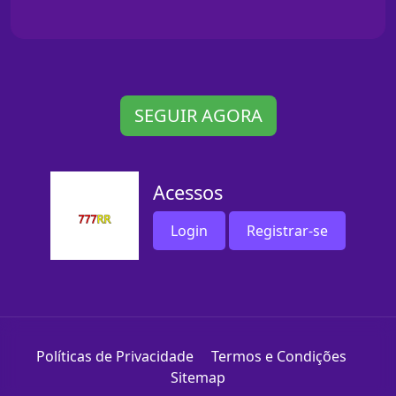
SEGUIR AGORA
Acessos
Login
Registrar-se
Políticas de Privacidade
Termos e Condições
Sitemap