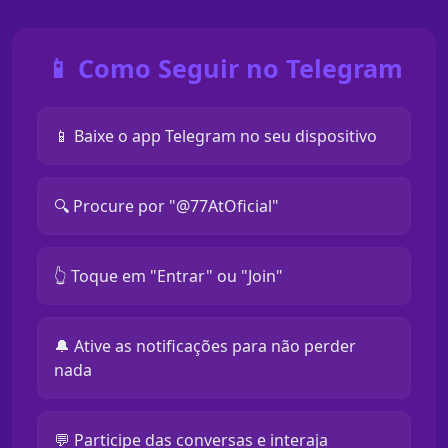
📱 Como Seguir no Telegram
📱 Baixe o app Telegram no seu dispositivo
🔍 Procure por "@77AtOficial"
👆 Toque em "Entrar" ou "Join"
🔔 Ative as notificações para não perder
nada
💬 Participe das conversas e interaja