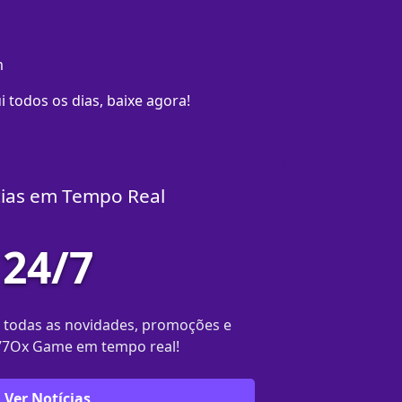
m
 todos os dias, baixe agora!
cias em Tempo Real
24/7
e todas as novidades, promoções e
77Ox Game em tempo real!
Ver Notícias