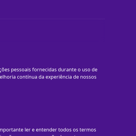
ções pessoais fornecidas durante o uso de
elhoria contínua da experiência de nossos
mportante ler e entender todos os termos