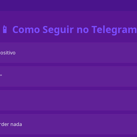
📱 Como Seguir no Telegram
ositivo
"
erder nada