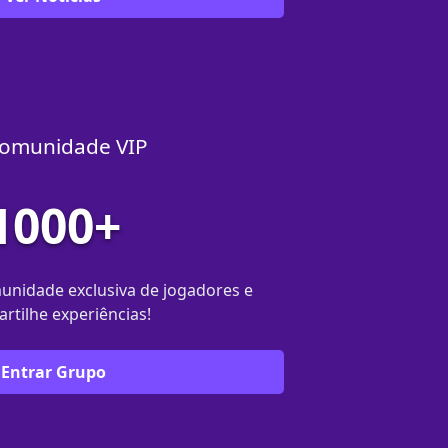
Comunidade VIP
1000+
unidade exclusiva de jogadores e
rtilhe experiências!
Entrar Grupo