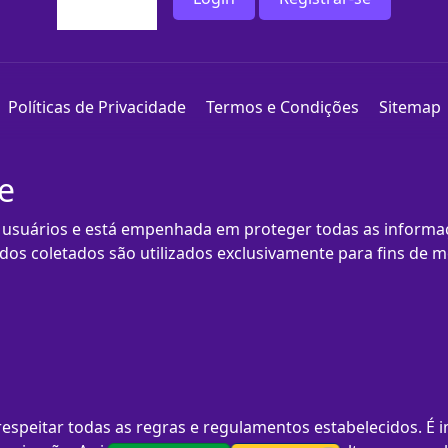
Políticas de Privacidade
Termos e Condições
Sitemap
de
s usuários e está empenhada em proteger todas as informa
os coletados são utilizados exclusivamente para fins de m
peitar todas as regras e regulamentos estabelecidos. É i