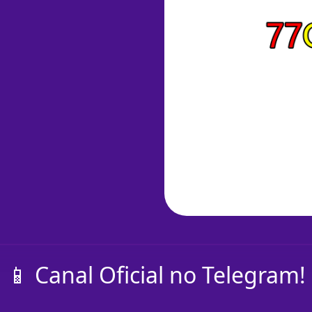
📱 Canal Oficial no Telegram!