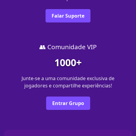
Falar Suporte
👥 Comunidade VIP
1000+
Junte-se a uma comunidade exclusiva de
jogadores e compartilhe experiências!
Entrar Grupo