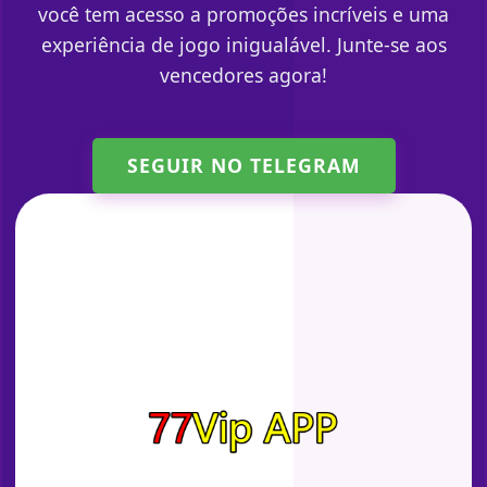
você tem acesso a promoções incríveis e uma
experiência de jogo inigualável. Junte-se aos
vencedores agora!
SEGUIR NO TELEGRAM