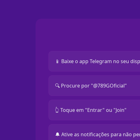
📱 Baixe o app Telegram no seu disp
🔍 Procure por "@789GOficial"
👆 Toque em "Entrar" ou "Join"
🔔 Ative as notificações para não p