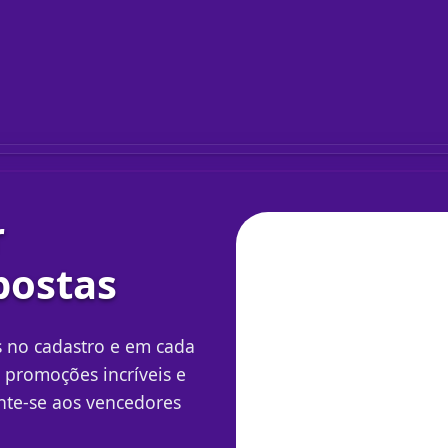
r
postas
 no cadastro e em cada
 promoções incríveis e
unte-se aos vencedores