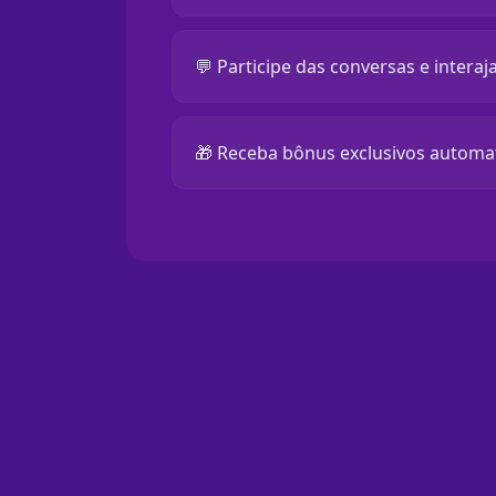
💬 Participe das conversas e interaj
🎁 Receba bônus exclusivos autom