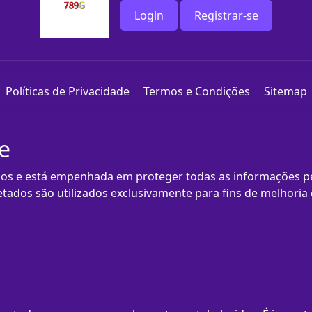
Login
Registrar-se
Políticas de Privacidade
Termos e Condições
Sitemap
de
rios e está empenhada em proteger todas as informações p
tados são utilizados exclusivamente para fins de melhoria