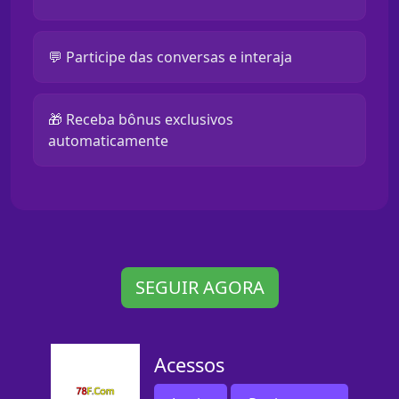
💬 Participe das conversas e interaja
🎁 Receba bônus exclusivos
automaticamente
SEGUIR AGORA
Acessos