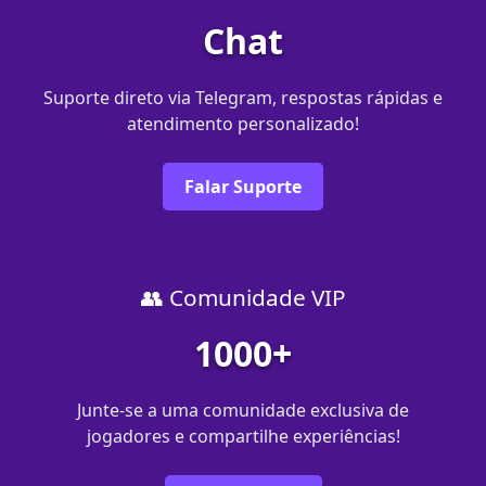
Chat
Suporte direto via Telegram, respostas rápidas e
atendimento personalizado!
Falar Suporte
👥 Comunidade VIP
1000+
Junte-se a uma comunidade exclusiva de
jogadores e compartilhe experiências!