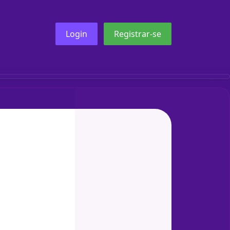
Login
Registrar-se