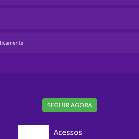
a
aticamente
SEGUIR AGORA
Acessos