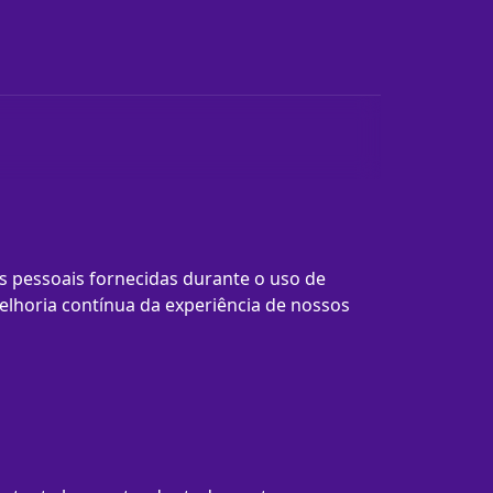
s pessoais fornecidas durante o uso de
elhoria contínua da experiência de nossos