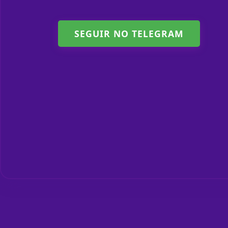
SEGUIR NO TELEGRAM