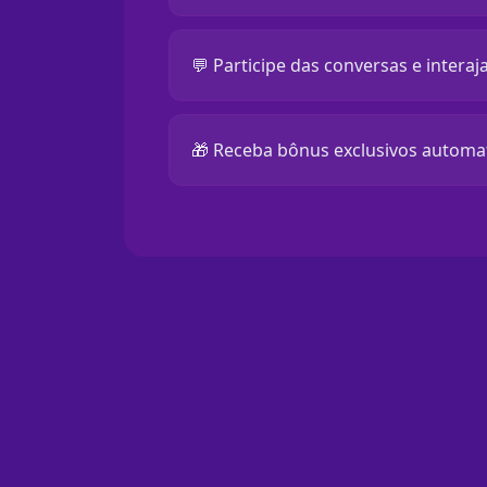
💬 Participe das conversas e interaj
🎁 Receba bônus exclusivos autom