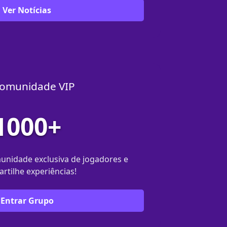
Ver Notícias
Comunidade VIP
1000+
unidade exclusiva de jogadores e
rtilhe experiências!
Entrar Grupo