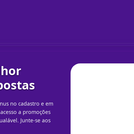
lhor
postas
nus no cadastro e em
 acesso a promoções
ualável. Junte-se aos