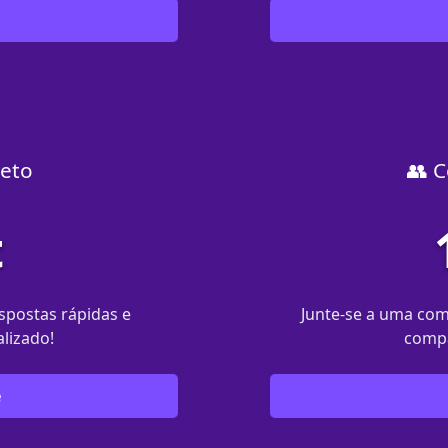
reto
👥 
t
espostas rápidas e
Junte-se a uma com
lizado!
compa
e