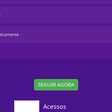
a
aticamente
SEGUIR AGORA
Acessos