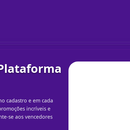
 Plataforma
no cadastro e em cada
promoções incríveis e
unte-se aos vencedores