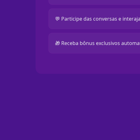
💬 Participe das conversas e interaj
🎁 Receba bônus exclusivos autom