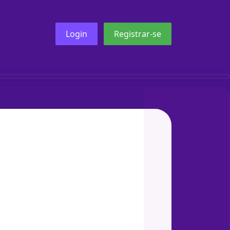
Login
Registrar-se