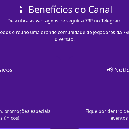
📱 Benefícios do Canal
Descubra as vantagens de seguir a 79R no Telegram
 jogos e reúne uma grande comunidade de jogadores da 79R 
diversão.
sivos
📢 Notí
m, promoções especiais
Fique por dentro d
s únicos!
eventos