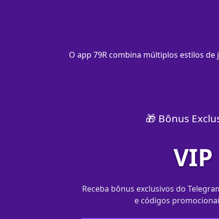
O app 79R combina múltiplos estilos de
🎁 Bônus Exclu
VIP
Receba bônus exclusivos do Telegra
e códigos promocionai