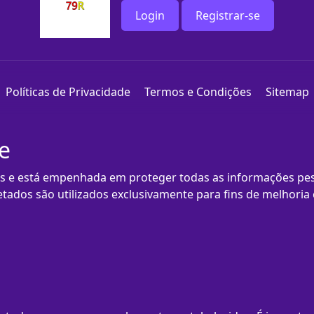
Login
Registrar-se
Políticas de Privacidade
Termos e Condições
Sitemap
de
ios e está empenhada em proteger todas as informações pe
tados são utilizados exclusivamente para fins de melhoria