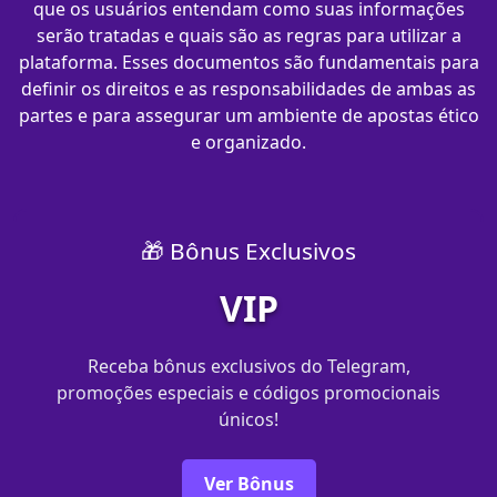
que os usuários entendam como suas informações
serão tratadas e quais são as regras para utilizar a
plataforma. Esses documentos são fundamentais para
definir os direitos e as responsabilidades de ambas as
partes e para assegurar um ambiente de apostas ético
e organizado.
🎁 Bônus Exclusivos
VIP
Receba bônus exclusivos do Telegram,
promoções especiais e códigos promocionais
únicos!
Ver Bônus