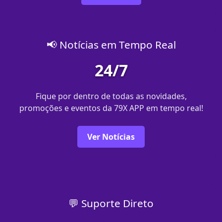
📢 Notícias em Tempo Real
24/7
Fique por dentro de todas as novidades,
promoções e eventos da 79X APP em tempo real!
Ver Notícias
💬 Suporte Direto