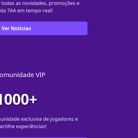
e todas as novidades, promoções e
 da 7AA em tempo real!
Ver Notícias
Comunidade VIP
1000+
unidade exclusiva de jogadores e
rtilhe experiências!