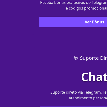
Receba bônus exclusivos do Telegra
e códigos promocionai
Ver Bônus
💬 Suporte Di
Cha
Suporte direto via Telegram, r
atendimento persona