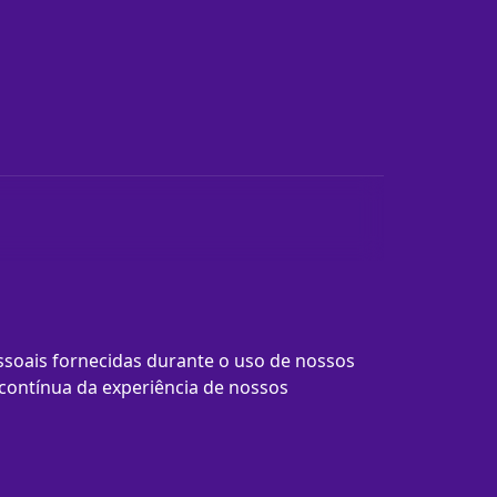
ssoais fornecidas durante o uso de nossos
 contínua da experiência de nossos