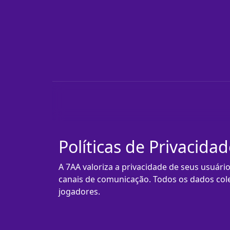
Políticas de Privacida
A 7AA valoriza a privacidade de seus usuár
canais de comunicação. Todos os dados cole
jogadores.