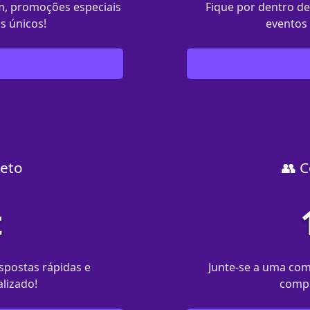
m, promoções especiais
Fique por dentro d
s únicos!
eventos
reto
👥 
t
espostas rápidas e
Junte-se a uma com
lizado!
compa