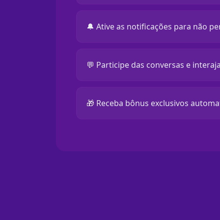
🔔 Ative as notificações para não p
💬 Participe das conversas e interaj
🎁 Receba bônus exclusivos autom