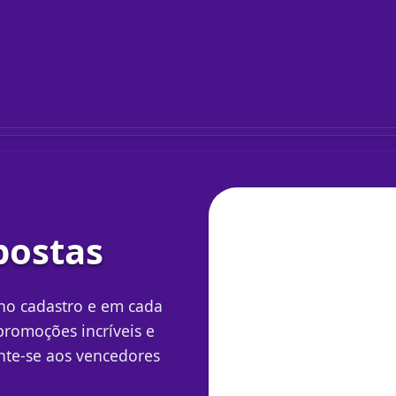
postas
no cadastro e em cada
promoções incríveis e
unte-se aos vencedores