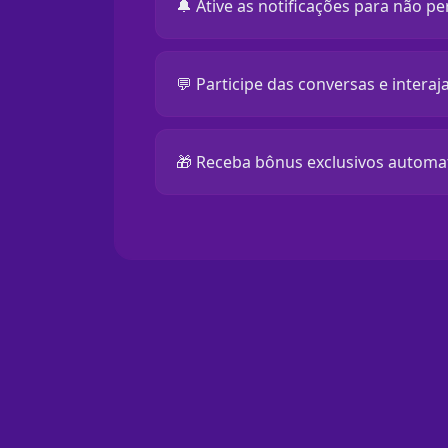
🔔 Ative as notificações para não p
💬 Participe das conversas e interaj
🎁 Receba bônus exclusivos autom