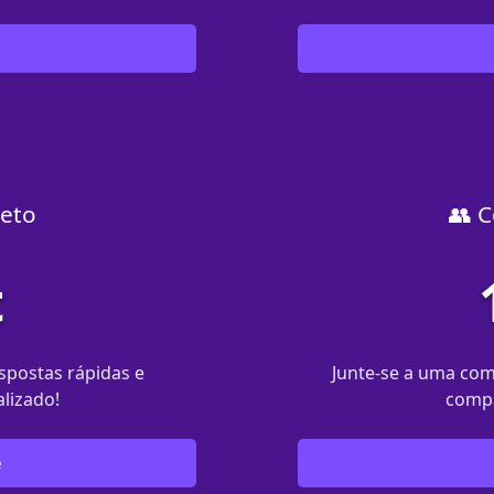
reto
👥 
t
espostas rápidas e
Junte-se a uma com
lizado!
compa
e