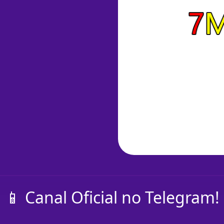
📱 Canal Oficial no Telegram!