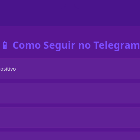
📱 Como Seguir no Telegram
ositivo