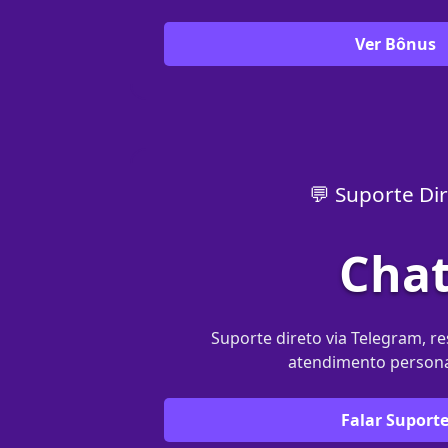
Ver Bônus
💬 Suporte Di
Cha
Suporte direto via Telegram, r
atendimento persona
Falar Suport