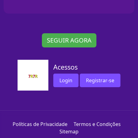
SEGUIR AGORA
Acessos
Login
Registrar-se
Políticas de Privacidade
Termos e Condições
Sitemap