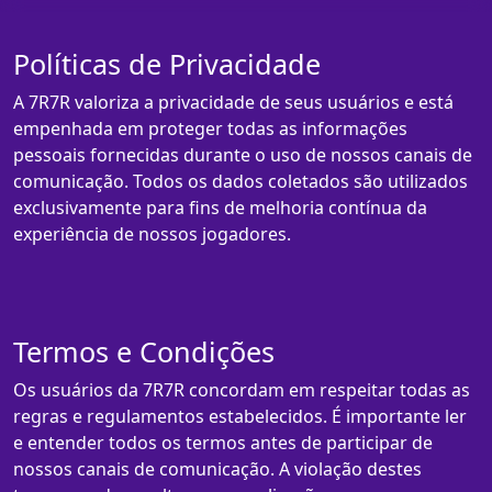
Políticas de Privacidade
A 7R7R valoriza a privacidade de seus usuários e está
empenhada em proteger todas as informações
pessoais fornecidas durante o uso de nossos canais de
comunicação. Todos os dados coletados são utilizados
exclusivamente para fins de melhoria contínua da
experiência de nossos jogadores.
Termos e Condições
Os usuários da 7R7R concordam em respeitar todas as
regras e regulamentos estabelecidos. É importante ler
e entender todos os termos antes de participar de
nossos canais de comunicação. A violação destes