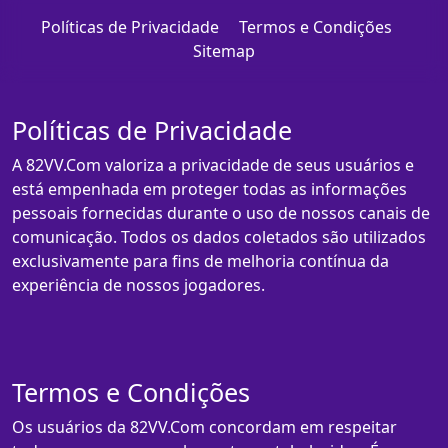
Políticas de Privacidade
Termos e Condições
Sitemap
Políticas de Privacidade
A 82VV.Com valoriza a privacidade de seus usuários e
está empenhada em proteger todas as informações
pessoais fornecidas durante o uso de nossos canais de
comunicação. Todos os dados coletados são utilizados
exclusivamente para fins de melhoria contínua da
experiência de nossos jogadores.
Termos e Condições
Os usuários da 82VV.Com concordam em respeitar