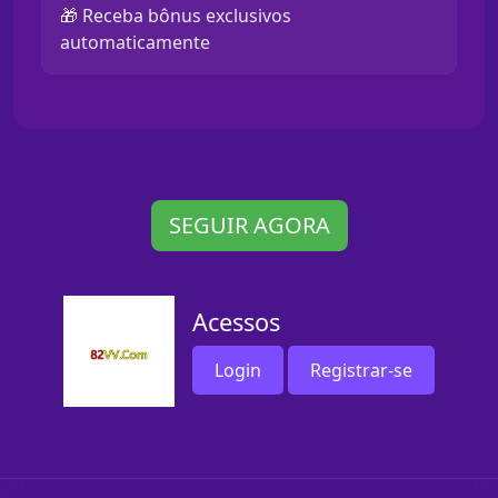
🎁 Receba bônus exclusivos
automaticamente
SEGUIR AGORA
Acessos
Login
Registrar-se