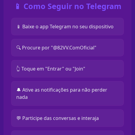
📱 Como Seguir no Telegram
📱 Baixe o app Telegram no seu dispositivo
🔍 Procure por "@82VV.ComOficial"
👆 Toque em "Entrar" ou "Join"
🔔 Ative as notificações para não perder
nada
💬 Participe das conversas e interaja