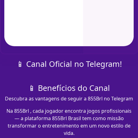
📱 Canal Oficial no Telegram!
📱 Benefícios do Canal
Descubra as vantagens de seguir a 855Brl no Telegram
Na 855Brl , cada jogador encontra jogos profissionais
— a plataforma 855Brl Brasil tem como missão
transformar o entretenimento em um novo estilo de
vida.