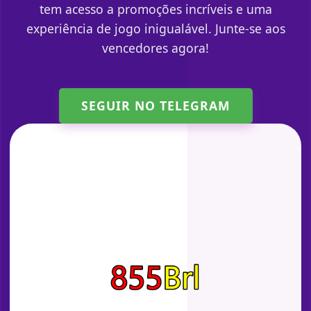
tem acesso a promoções incríveis e uma
experiência de jogo inigualável. Junte-se aos
vencedores agora!
SEGUIR NO TELEGRAM