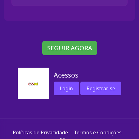
SEGUIR AGORA
Acessos
Login
Registrar-se
Políticas de Privacidade
Termos e Condições