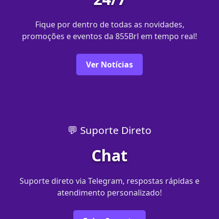
Fique por dentro de todas as novidades,
promoções e eventos da 855Brl em tempo real!
Ver Notícias
💬 Suporte Direto
Chat
Suporte direto via Telegram, respostas rápidas e
atendimento personalizado!