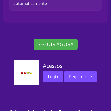
automaticamente
SEGUIR AGORA
Acessos
Login
Registrar-se