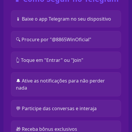
📱 Baixe o app Telegram no seu dispositivo
🔍 Procure por "@8865WinOficial"
👆 Toque em "Entrar" ou "Join"
🔔 Ative as notificações para não perder
nada
💬 Participe das conversas e interaja
🎁 Receba bônus exclusivos