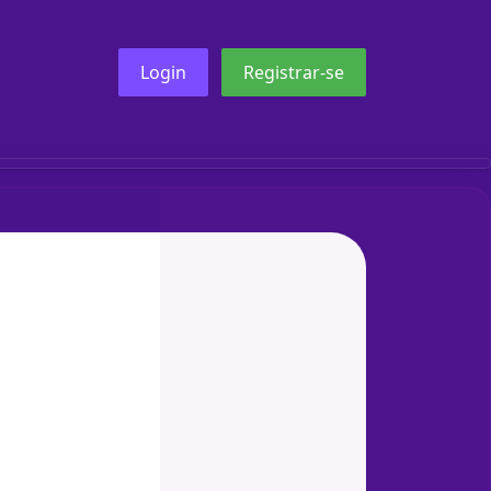
Login
Registrar-se