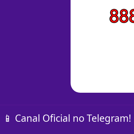
📱 Canal Oficial no Telegram!