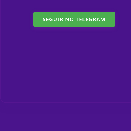
SEGUIR NO TELEGRAM