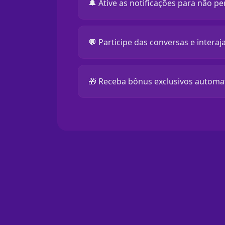
🔔 Ative as notificações para não p
💬 Participe das conversas e interaj
🎁 Receba bônus exclusivos autom