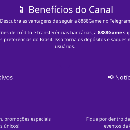
📱 Benefícios do Canal
Descubra as vantagens de seguir a 8888Game no Telegra
ões de crédito e transferências bancárias, a
8888Game
sup
s preferências do Brasil. Isso torna os depósitos e saques m
usuários.
sivos
📢 Notí
m, promoções especiais
Fique por dentro d
s únicos!
eventos da