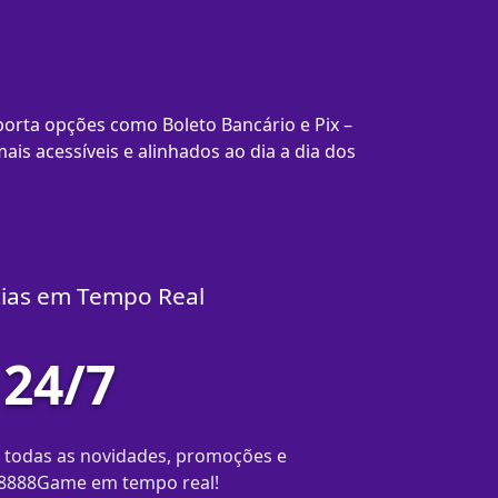
m
orta opções como Boleto Bancário e Pix –
ais acessíveis e alinhados ao dia a dia dos
cias em Tempo Real
24/7
e todas as novidades, promoções e
 8888Game em tempo real!