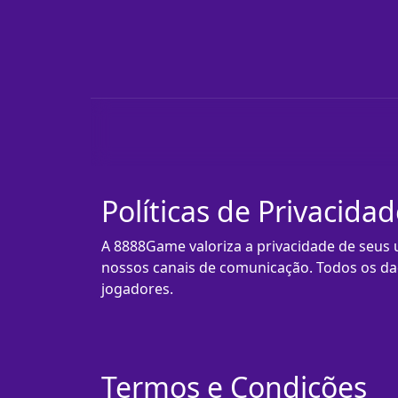
Políticas de Privacida
A 8888Game valoriza a privacidade de seus
nossos canais de comunicação. Todos os dad
jogadores.
Termos e Condições