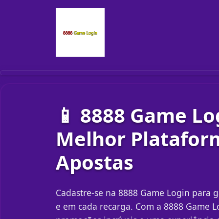
📱 8888 Game Lo
Melhor Platafor
Apostas
Cadastre-se na 8888 Game Login para 
e em cada recarga. Com a 8888 Game Lo