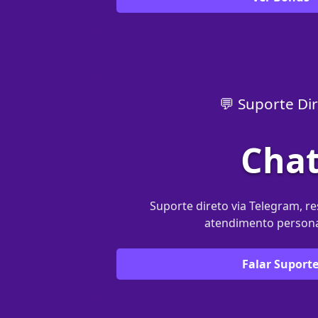
💬 Suporte Di
Cha
Suporte direto via Telegram, r
atendimento persona
Falar Suport