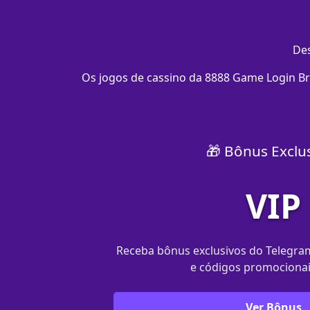
Des
Os jogos de cassino da 8888 Game Login Bra
🎁 Bônus Exclu
VIP
Receba bônus exclusivos do Telegra
e códigos promocionai
Ver Bônus