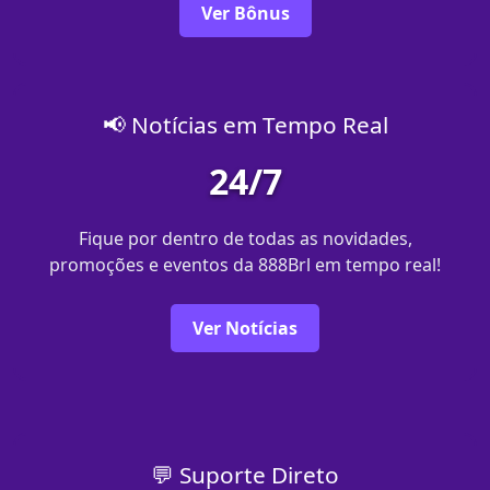
Ver Bônus
📢 Notícias em Tempo Real
24/7
Fique por dentro de todas as novidades,
promoções e eventos da 888Brl em tempo real!
Ver Notícias
💬 Suporte Direto