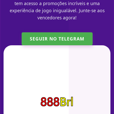
tem acesso a promoções incríveis e uma
experiência de jogo inigualável. Junte-se aos
vencedores agora!
SEGUIR NO TELEGRAM