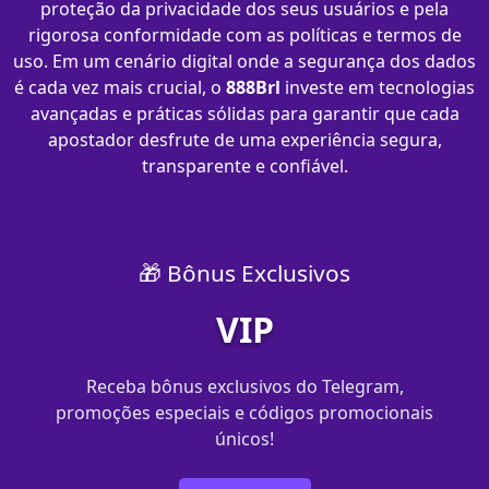
proteção da privacidade dos seus usuários e pela
rigorosa conformidade com as políticas e termos de
uso. Em um cenário digital onde a segurança dos dados
é cada vez mais crucial, o
888Brl
investe em tecnologias
avançadas e práticas sólidas para garantir que cada
apostador desfrute de uma experiência segura,
transparente e confiável.
🎁 Bônus Exclusivos
VIP
Receba bônus exclusivos do Telegram,
promoções especiais e códigos promocionais
únicos!