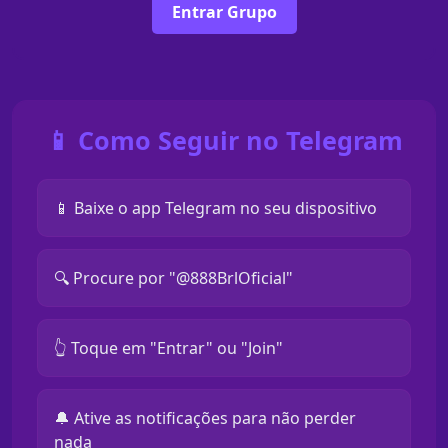
Entrar Grupo
📱 Como Seguir no Telegram
📱 Baixe o app Telegram no seu dispositivo
🔍 Procure por "@888BrlOficial"
👆 Toque em "Entrar" ou "Join"
🔔 Ative as notificações para não perder
nada