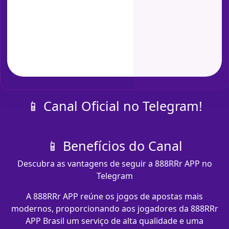
📱 Canal Oficial no Telegram!
📱 Benefícios do Canal
Descubra as vantagens de seguir a 888RRr APP no
Telegram
A 888RRr APP reúne os jogos de apostas mais
modernos, proporcionando aos jogadores da 888RRr
APP Brasil um serviço de alta qualidade e uma