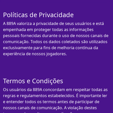
Políticas de Privacidade
A 889A valoriza a privacidade de seus usuários e está
empenhada em proteger todas as informações
pessoais fornecidas durante o uso de nossos canais de
comunicação. Todos os dados coletados são utilizados
exclusivamente para fins de melhoria contínua da
experiência de nossos jogadores.
Termos e Condições
Os usuários da 889A concordam em respeitar todas as
regras e regulamentos estabelecidos. É importante ler
e entender todos os termos antes de participar de
nossos canais de comunicação. A violação destes