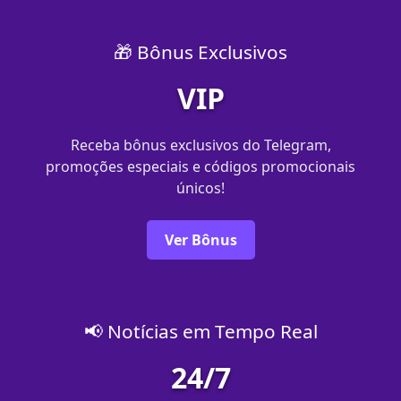
🎁 Bônus Exclusivos
VIP
Receba bônus exclusivos do Telegram,
promoções especiais e códigos promocionais
únicos!
Ver Bônus
📢 Notícias em Tempo Real
24/7