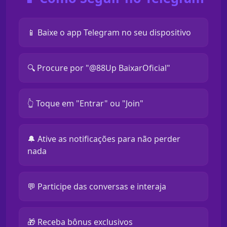
📱 Baixe o app Telegram no seu dispositivo
🔍 Procure por "@88Up BaixarOficial"
👆 Toque em "Entrar" ou "Join"
🔔 Ative as notificações para não perder
nada
💬 Participe das conversas e interaja
🎁 Receba bônus exclusivos