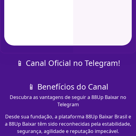
📱 Canal Oficial no Telegram!
📱 Benefícios do Canal
Descubra as vantagens de seguir a 88Up Baixar no
Telegram
Desde sua fundação, a plataforma 88Up Baixar Brasil e
a 88Up Baixar têm sido reconhecidas pela estabilidade,
segurança, agilidade e reputação impecável.