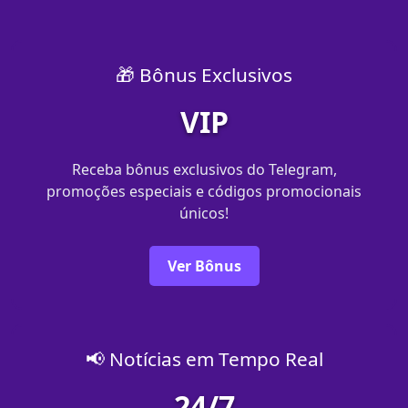
🎁 Bônus Exclusivos
VIP
Receba bônus exclusivos do Telegram,
promoções especiais e códigos promocionais
únicos!
Ver Bônus
📢 Notícias em Tempo Real
24/7