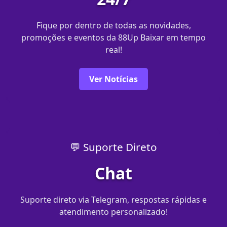
Fique por dentro de todas as novidades,
promoções e eventos da 88Up Baixar em tempo
real!
Ver Notícias
💬 Suporte Direto
Chat
Suporte direto via Telegram, respostas rápidas e
atendimento personalizado!