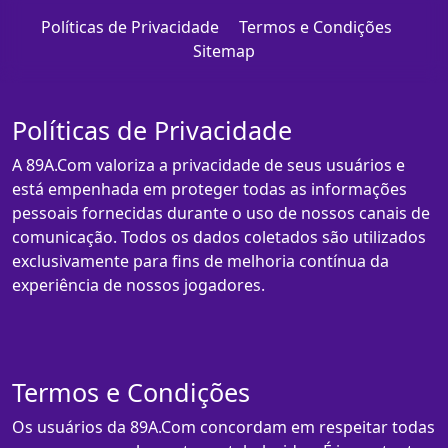
Políticas de Privacidade
Termos e Condições
Sitemap
Políticas de Privacidade
A 89A.Com valoriza a privacidade de seus usuários e
está empenhada em proteger todas as informações
pessoais fornecidas durante o uso de nossos canais de
comunicação. Todos os dados coletados são utilizados
exclusivamente para fins de melhoria contínua da
experiência de nossos jogadores.
Termos e Condições
Os usuários da 89A.Com concordam em respeitar todas