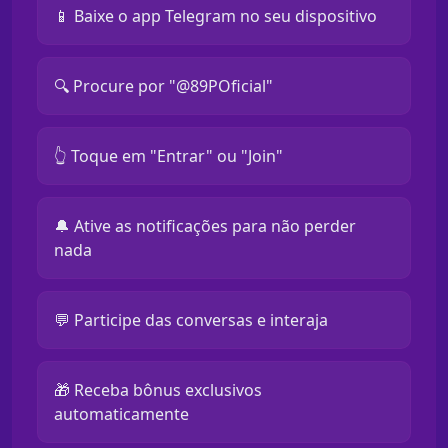
📱 Baixe o app Telegram no seu dispositivo
🔍 Procure por "@89POficial"
👆 Toque em "Entrar" ou "Join"
🔔 Ative as notificações para não perder
nada
💬 Participe das conversas e interaja
🎁 Receba bônus exclusivos
automaticamente