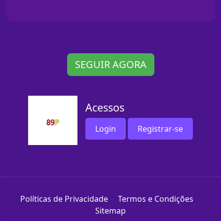
SEGUIR AGORA
Acessos
Login
Registrar-se
Políticas de Privacidade
Termos e Condições
Sitemap