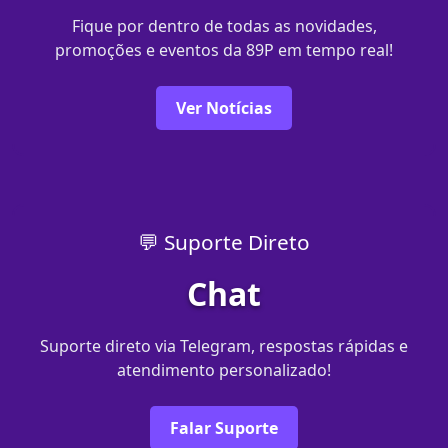
Fique por dentro de todas as novidades,
promoções e eventos da 89P em tempo real!
Ver Notícias
💬 Suporte Direto
Chat
Suporte direto via Telegram, respostas rápidas e
atendimento personalizado!
Falar Suporte