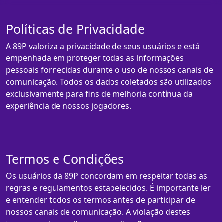
Políticas de Privacidade
A 89P valoriza a privacidade de seus usuários e está
empenhada em proteger todas as informações
pessoais fornecidas durante o uso de nossos canais de
comunicação. Todos os dados coletados são utilizados
exclusivamente para fins de melhoria contínua da
experiência de nossos jogadores.
Termos e Condições
Os usuários da 89P concordam em respeitar todas as
regras e regulamentos estabelecidos. É importante ler
e entender todos os termos antes de participar de
nossos canais de comunicação. A violação destes