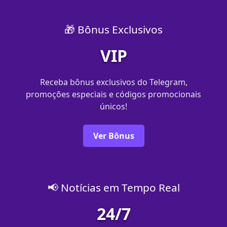
🎁 Bônus Exclusivos
VIP
Receba bônus exclusivos do Telegram,
promoções especiais e códigos promocionais
únicos!
Ver Bônus
📢 Notícias em Tempo Real
24/7