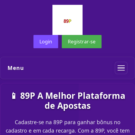
Login
Registrar-se
Menu
📱 89P A Melhor Plataforma
de Apostas
Cadastre-se na 89P para ganhar bônus no
cadastro e em cada recarga. Com a 89P, você tem