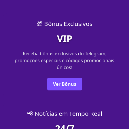
🎁 Bônus Exclusivos
VIP
Receba bônus exclusivos do Telegram,
promoções especiais e códigos promocionais
únicos!
Ver Bônus
📢 Notícias em Tempo Real
24/7