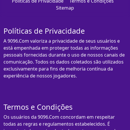
Políticas de Privacidade
Termos e Condições
Sitemap
Políticas de Privacidade
A 9096.Com valoriza a privacidade de seus usuários e
está empenhada em proteger todas as informações
pessoais fornecidas durante o uso de nossos canais de
comunicação. Todos os dados coletados são utilizados
exclusivamente para fins de melhoria contínua da
experiência de nossos jogadores.
Termos e Condições
Os usuários da 9096.Com concordam em respeitar
todas as regras e regulamentos estabelecidos. É