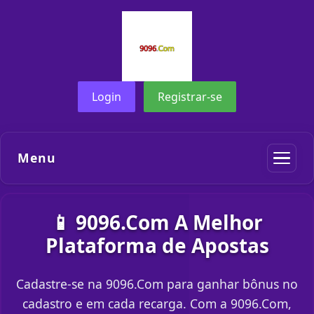
Login
Registrar-se
Menu
📱 9096.Com A Melhor
Plataforma de Apostas
Cadastre-se na 9096.Com para ganhar bônus no
cadastro e em cada recarga. Com a 9096.Com,