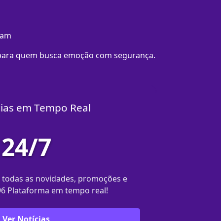
ram
a para quem busca emoção com segurança.
cias em Tempo Real
24/7
e todas as novidades, promoções e
96 Plataforma em tempo real!
Ver Notícias