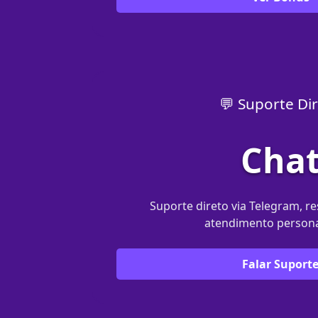
💬 Suporte Di
Cha
Suporte direto via Telegram, r
atendimento persona
Falar Suport