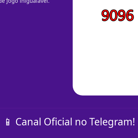
e jogo inigualável.
📱 Canal Oficial no Telegram!